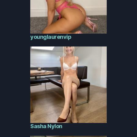
younglaurenvip
Sasha Nylon