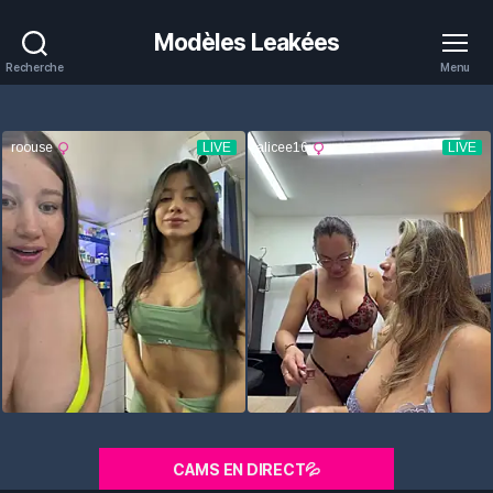
Modèles Leakées
Recherche
Menu
CAMS EN DIRECT💦