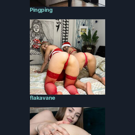
Pingping
flakavane