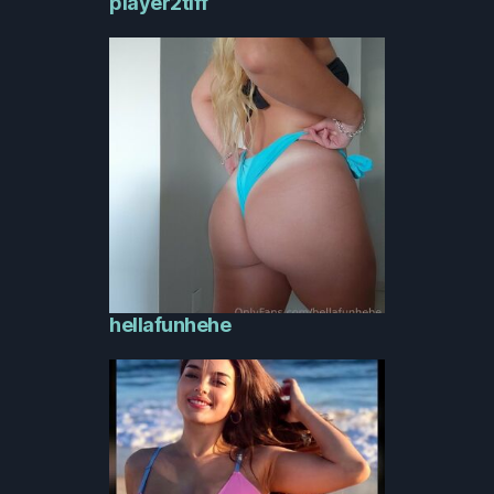
player2tiff
hellafunhehe