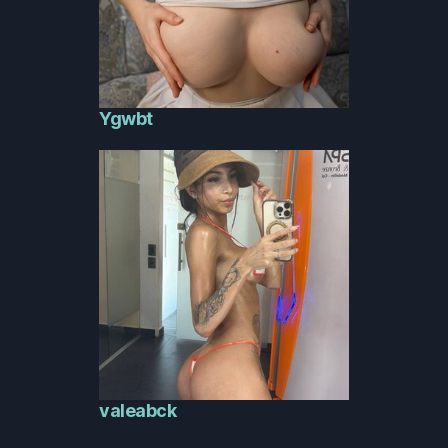
Ygwbt
valeabck