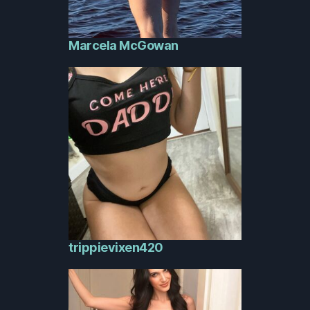
Marcela McGowan
trippievixen420