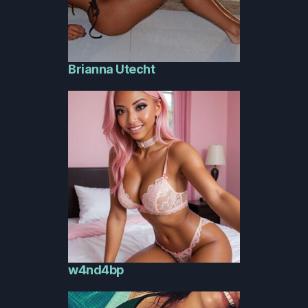
Brianna Utecht
w4nd4bp