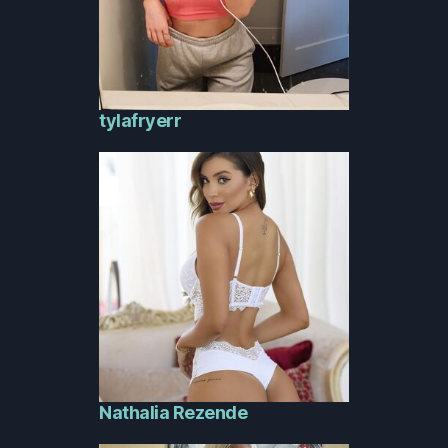
tylafryerr
Nathalia Rezende