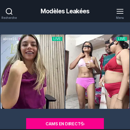
Modèles Leakées
Recherche
Menu
CAMS EN DIRECT💦