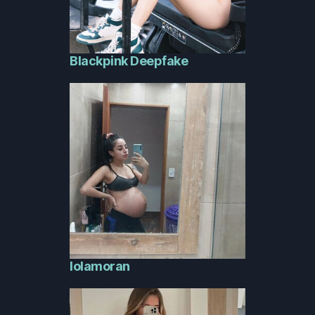
Blackpink Deepfake
lolamoran