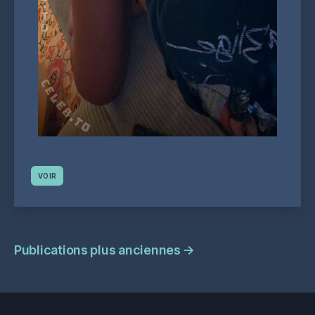
VOIR
Navigation
Publications plus anciennes
→
des
publications