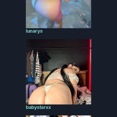
lunarys
babystarxx