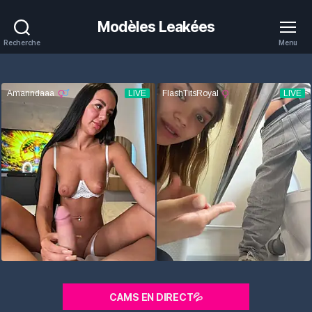
Modèles Leakées
Recherche
Menu
CAMS EN DIRECT💦