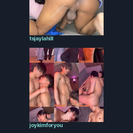
tsjaylahill
joykimforyou