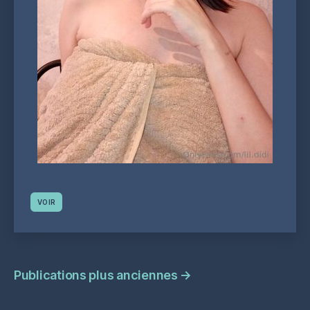
VOIR
Navigation
Publications plus anciennes
→
des