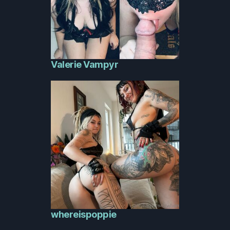
Valerie Vampyr
whereispoppie