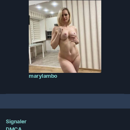
marylambo
Signaler
DMCA