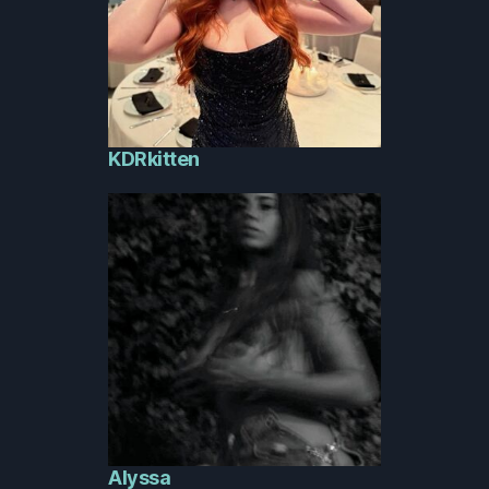
KDRkitten
Alyssa