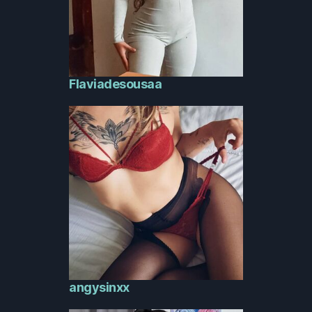
Flaviadesousaa
angysinxx