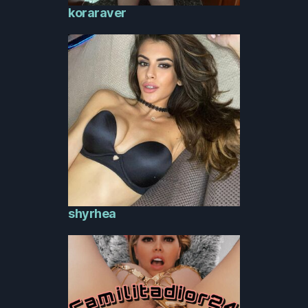
koraraver
shyrhea