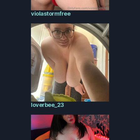
violastormfree
loverbee_23