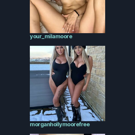
your_milamoore
morganhollymoorefree