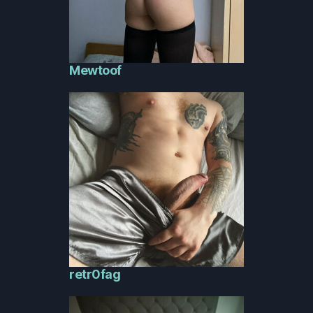
Mewtoof
retr0fag