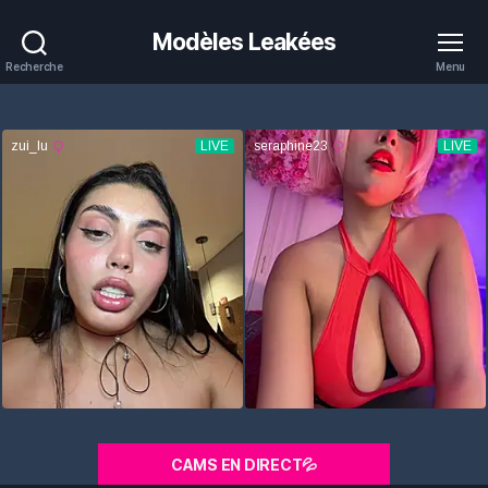
Modèles Leakées
Recherche
Menu
CAMS EN DIRECT💦