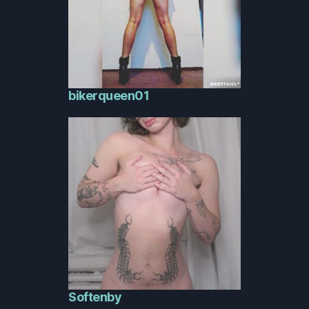
bikerqueen01
Softenby