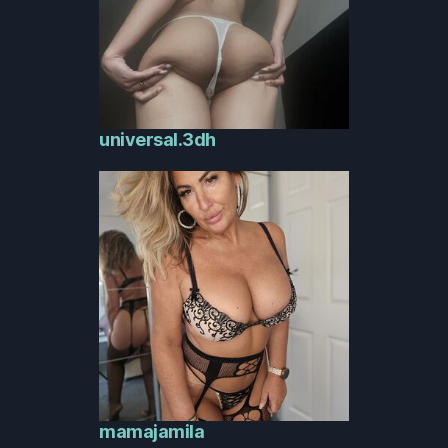
universal.3dh
mamajamila