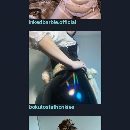
Inkedbarbie.official
bokutosfathonkies