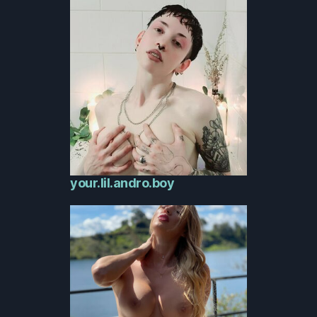
your.lil.andro.boy