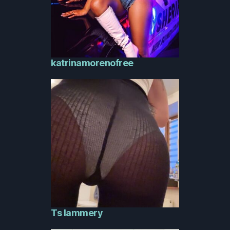
katrinamorenofree
Ts Iammery