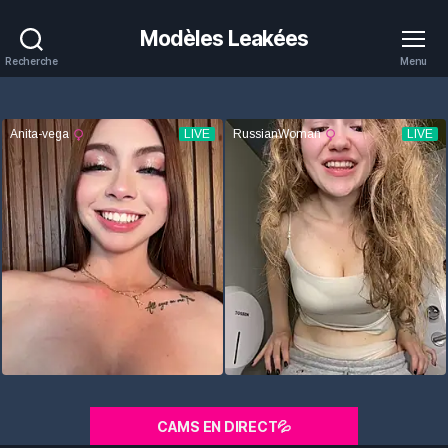
Modèles Leakées
Recherche
Menu
CAMS EN DIRECT💦