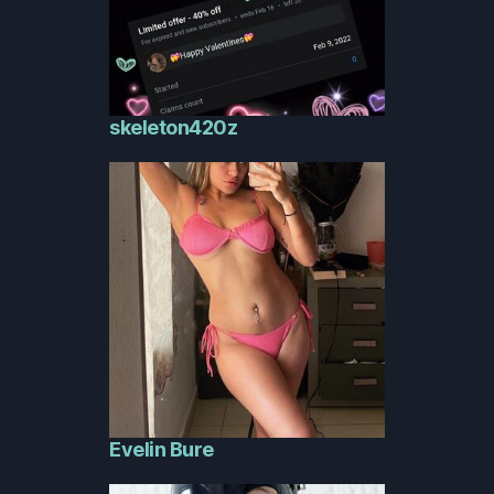
skeleton420z
Evelin Bure