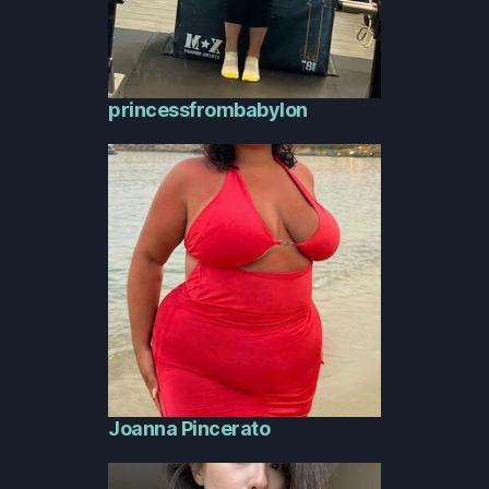
princessfrombabylon
Joanna Pincerato