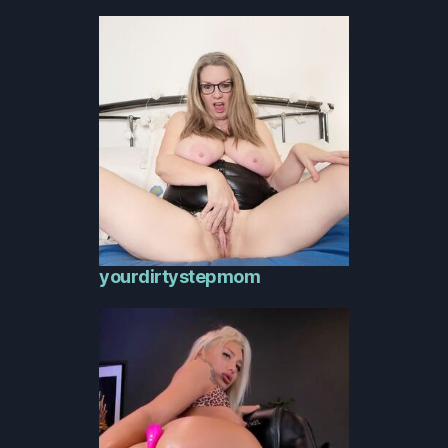
yourdirtystepmom