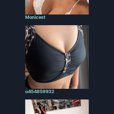
Monicest
u454859932