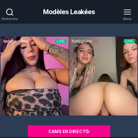
Modèles Leakées
Recherche
Menu
CAMS EN DIRECT💦