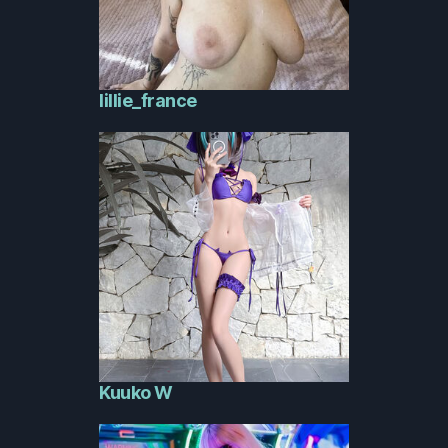
lillie_france
Kuuko W