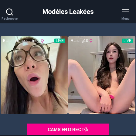
Modèles Leakées
Recherche
Menu
CAMS EN DIRECT💦