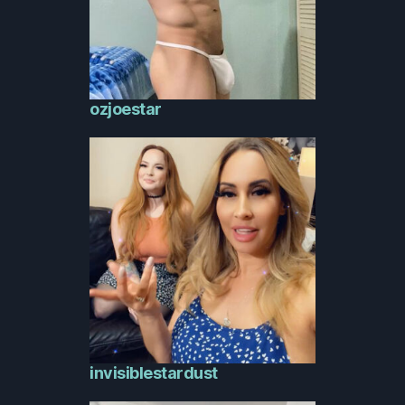
ozjoestar
invisiblestardust