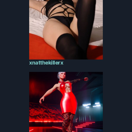
xnatthekillerx