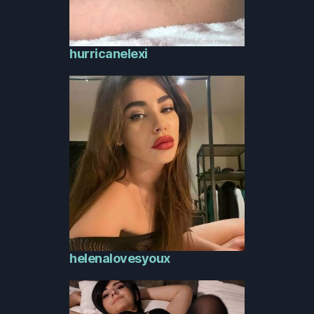
hurricanelexi
helenalovesyoux