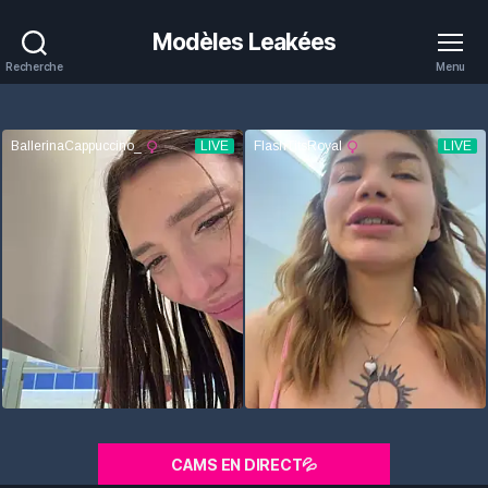
Modèles Leakées
Recherche
Menu
CAMS EN DIRECT💦