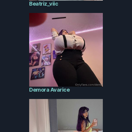
Beatriz_viic
Demora Avarice