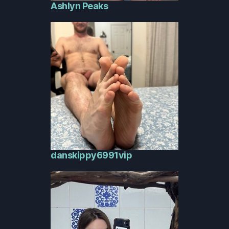
Ashlyn Peaks
danskippy6991vip