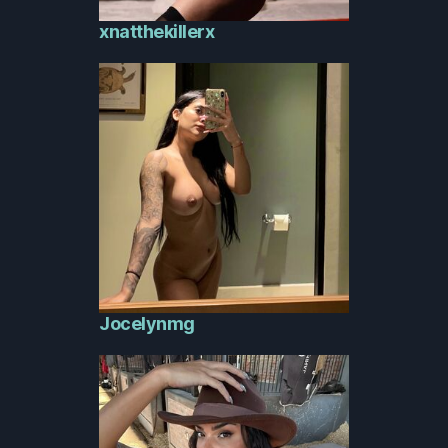
xnatthekillerx
Jocelynmg