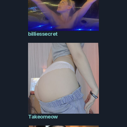
billiessecret
Takeomeow