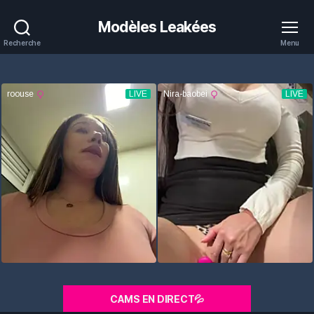
Modèles Leakées
Recherche
Menu
CAMS EN DIRECT💦