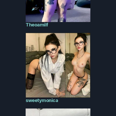
Theoamilf
sweetymonica