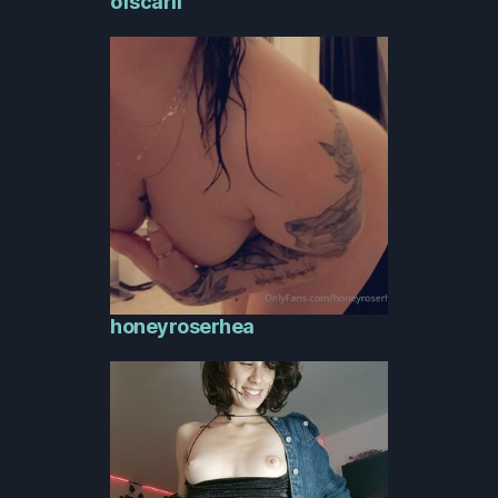
ofscarll
honeyroserhea