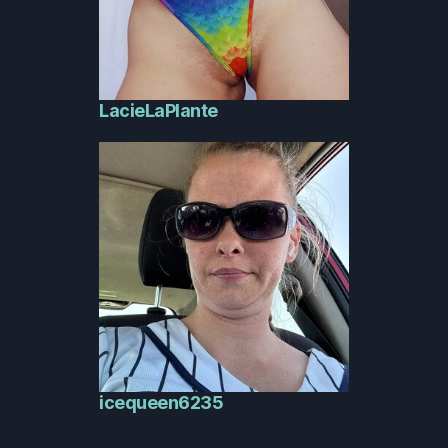
LacieLaPlante
icequeen6235