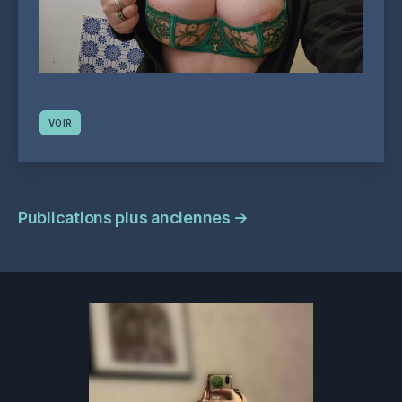
VOIR
Navigation
Publications plus anciennes
→
des
publications