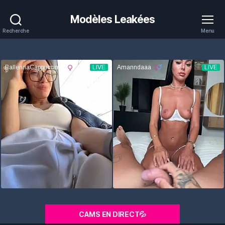
Modèles Leakées
Recherche
Menu
CAMS EN DIRECT💦