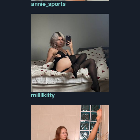
annie_sports
millllkitty