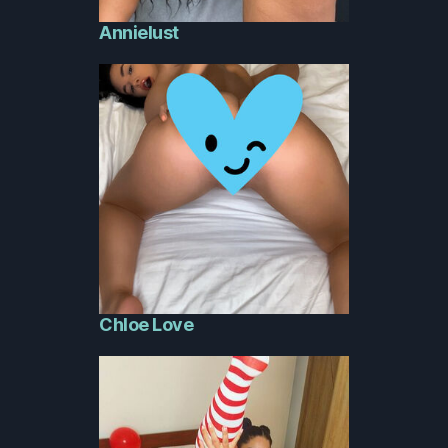
Annielust
Chloe Love