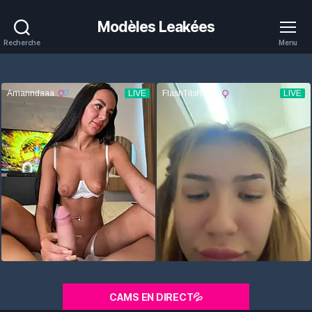
Modèles Leakées
Recherche
Menu
CAMS EN DIRECT💦