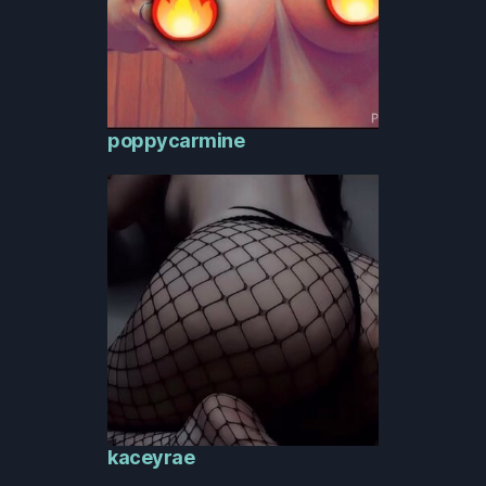
poppycarmine
kaceyrae