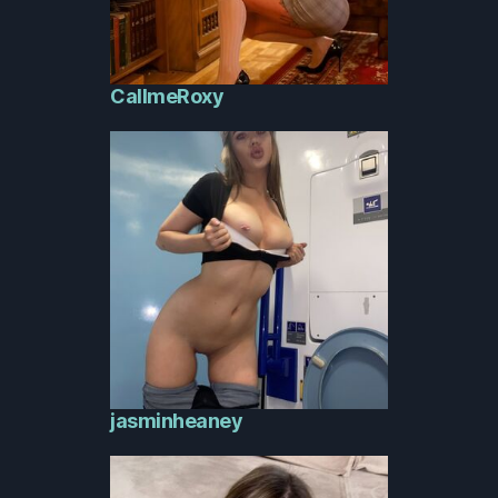
CallmeRoxy
jasminheaney