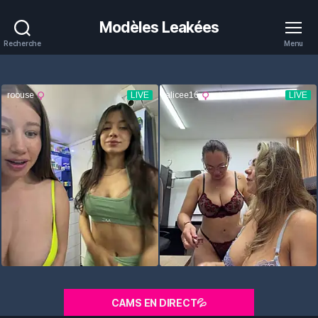
Modèles Leakées
Recherche
Menu
CAMS EN DIRECT💦