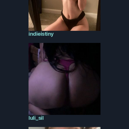
indieistiny
luli_sil