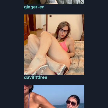
ginger-ed
davifittfree