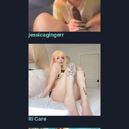
jessicagingerr
Ri Care