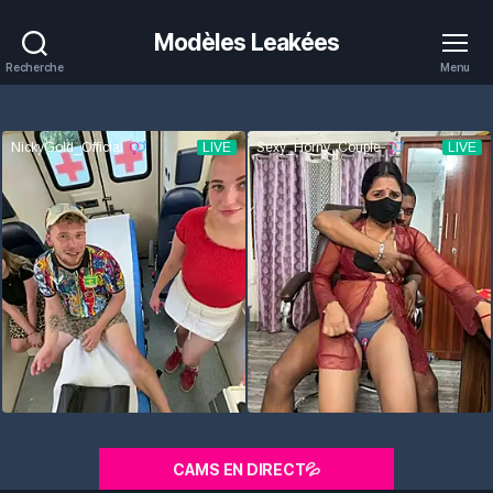
Modèles Leakées
Recherche
Menu
CAMS EN DIRECT💦